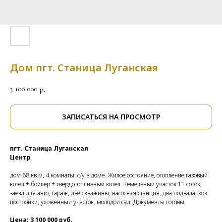
Дом пгт. Станица Луганская
3 100 000
р.
ЗАПИСАТЬСЯ НА ПРОСМОТР
пгт. Станица Луганская
Центр
дом 68 кв.м, 4 комнаты, с/у в доме. Жилое состояние, отопление газовый
котел + бойлер + твердотопливный котел. Земельный участок 11 соток,
заезд для авто, гараж, две скважины, насосная станция, два подвала, хоз
постройки, ухоженный участок, молодой сад. Документы готовы.
Цена: 3 100 000 руб.