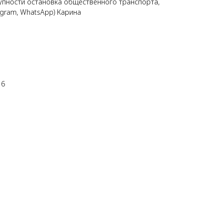
тупности остановка общественного транспорта,
egram, WhatsApp) Карина
16