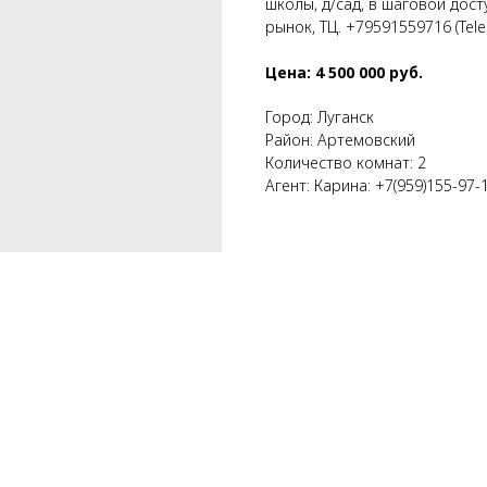
школы, д/сад, в шаговой дос
рынок, ТЦ. +79591559716 (Tel
Цена: 4 500 000 руб.
Город: Луганск
Район: Артемовский
Количество комнат: 2
Агент: Карина: +7(959)155-97-