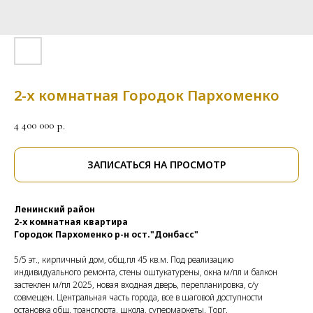
2-х комнатная Городок Пархоменко
4 400 000
р.
ЗАПИСАТЬСЯ НА ПРОСМОТР
Ленинский район
2-х комнатная квартира
Городок Пархоменко р-н ост."Донбасс"
5/5 эт., кирпичный дом, общ.пл 45 кв.м. Под реализацию
индивидуального ремонта, стены оштукатурены, окна м/пл и балкон
застеклен м/пл 2025, новая входная дверь, перепланировка, с/у
совмещен. Центральная часть города, все в шаговой доступности
остановка общ. транспорта, школа, супермаркеты. Торг.